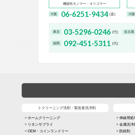
機能性モノマー・オリゴマー
06-6251-9434
(直)
大阪
大阪
03-5296-0246
(代)
東京
名古屋
092-451-5311
(代)
福岡
クリーニング洗剤・製造釜洗浄剤
ホームクリーニング
伸線用処
リネンサプライ
金属洗浄
OEM・コインランドリー
防錆剤