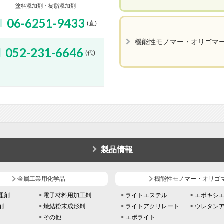
塗料添加剤・樹脂添加剤
06-6251-9433
(直)
機能性モノマー・オリゴマ
052-231-6646
(代)
製品情報
金属工業用化学品
機能性モノマー・オリゴ
理剤
電子材料用加工剤
ライトエステル
エポキシ
剤
焼結粉末成形剤
ライトアクリレート
ウレタン
その他
エポライト