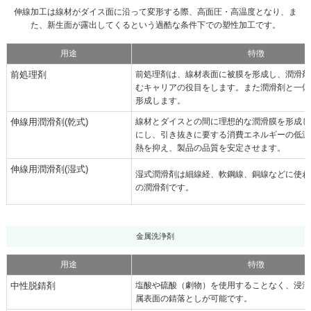
伸線加工は線材がダイス面に沿って変形する際、高面圧・高温度となり、ま
た、新生面が露出してくるという過酷な条件下での塑性加工です。
用途
特徴
前処理剤
前処理剤は、線材表面に被膜を形成し、潤滑剤
むキャリアの役目をします。また潤滑剤と一体
形成します。
伸線用潤滑剤(乾式)
線材とダイスとの間に理想的な潤滑膜を形成し
にし、引き抜きに要する消費エネルギーの低減
熱を抑え、製品の品質を安定させます。
伸線用潤滑剤(湿式)
湿式潤滑剤は細線経、軟鋼線、銅線などに使わ
の潤滑剤です。
金属洗浄剤
用途
特徴
中性脱錆剤
塩酸や硫酸（劇物）を使用することなく、浸漬
属表面の錆落としが可能です。