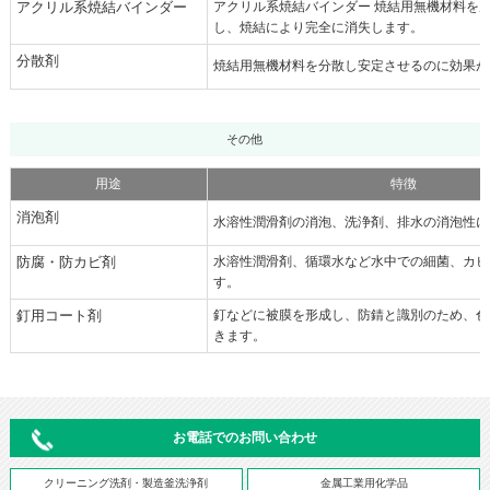
アクリル系焼結バインダー
アクリル系焼結バインダー 焼結用無機材料を
し、焼結により完全に消失します。
分散剤
焼結用無機材料を分散し安定させるのに効果が
その他
用途
特徴
消泡剤
水溶性潤滑剤の消泡、洗浄剤、排水の消泡性に
防腐・防カビ剤
水溶性潤滑剤、循環水など水中での細菌、カビ
す。
釘用コート剤
釘などに被膜を形成し、防錆と識別のため、色
きます。
お電話でのお問い合わせ
クリーニング洗剤・製造釜洗浄剤
金属工業用化学品