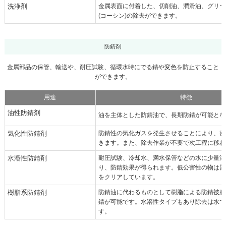
洗浄剤
金属表面に付着した、切削油、潤滑油、グリー
(コーシン)の除去ができます。
防錆剤
金属部品の保管、輸送や、耐圧試験、循環水時にでる錆や変色を防止すること
ができます。
用途
特徴
油性防錆剤
油を主体とした防錆油で、長期防錆が可能とな
気化性防錆剤
防錆性の気化ガスを発生させることにより、密
きます。また、除去作業が不要で次工程に移れ
水溶性防錆剤
耐圧試験、冷却水、満水保管などの水に少量添
り、防錆効果が得られます。低公害性の物は国
をクリアしています。
樹脂系防錆剤
防錆油に代わるものとして樹脂による防錆被膜
錆が可能です。水溶性タイプもあり除去は水で
す。