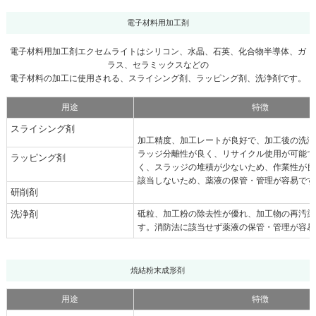
電子材料用加工剤
電子材料用加工剤エクセムライトはシリコン、水晶、石英、化合物半導体、ガ
ラス、セラミックスなどの
電子材料の加工に使用される、スライシング剤、ラッピング剤、洗浄剤です。
用途
特徴
スライシング剤
加工精度、加工レートが良好で、加工後の洗浄
ラッジ分離性が良く、リサイクル使用が可能で
ラッピング剤
く、スラッジの堆積が少ないため、作業性が良
該当しないため、薬液の保管・管理が容易です
研削剤
洗浄剤
砥粒、加工粉の除去性が優れ、加工物の再汚染
す。消防法に該当せず薬液の保管・管理が容易
焼結粉末成形剤
用途
特徴