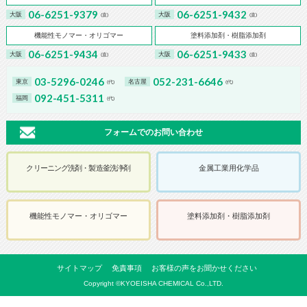
06-6251-9379
06-6251-9432
大阪
大阪
(直)
(直)
機能性モノマー・オリゴマー
塗料添加剤・樹脂添加剤
06-6251-9434
06-6251-9433
大阪
大阪
(直)
(直)
03-5296-0246
052-231-6646
東京
名古屋
(代)
(代)
092-451-5311
福岡
(代)
フォームでのお問い合わせ
クリーニング洗剤・製造釜洗浄剤
金属工業用化学品
機能性モノマー・オリゴマー
塗料添加剤・樹脂添加剤
サイトマップ
免責事項
お客様の声をお聞かせください
Copyright ©KYOEISHA CHEMICAL Co.,LTD.