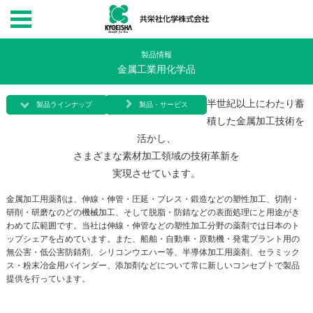
製品情報
金属工業用化学品
半世紀以上にわたり蓄
製品ラインナップ
製品・サービス
積した金属加工技術を
活かし、
さまざまな素材加工領域の技術革新を
実現させています。
金属加工用薬剤は、伸線・伸管・圧延・プレス・鍛造などの塑性加工、切削・
研削・研磨なのどの機械加工、そして脱脂・防錆などの表面処理にと用途がき
わめて広範囲です。当社は伸線・伸管などの塑性加工分野の薬剤では日本のト
ップシェアを占めています。また、船舶・自動車・原動機・発電プラント用の
無公害・低公害防錆剤、シリコンウエハー等、半導体加工用薬剤、セラミック
ス・粉末冶金用バインダー、添加剤などについて常に新しいコンセプトで製品
提供を行っています。