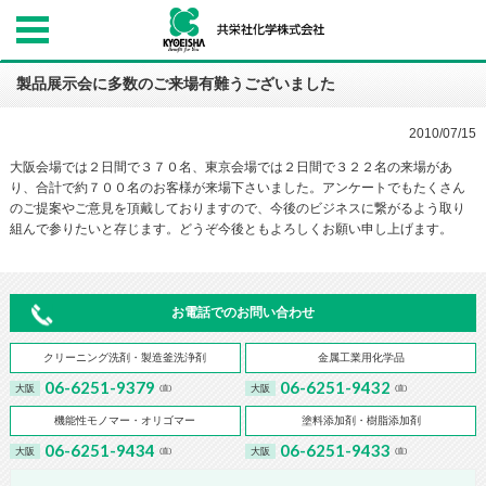
製品展示会に多数のご来場有難うございました
2010/07/15
大阪会場では２日間で３７０名、東京会場では２日間で３２２名の来場があ
り、合計で約７００名のお客様が来場下さいました。アンケートでもたくさん
のご提案やご意見を頂戴しておりますので、今後のビジネスに繋がるよう取り
組んで参りたいと存じます。どうぞ今後ともよろしくお願い申し上げます。
お電話でのお問い合わせ
クリーニング洗剤・製造釜洗浄剤
金属工業用化学品
06-6251-9379
06-6251-9432
大阪
大阪
(直)
(直)
機能性モノマー・オリゴマー
塗料添加剤・樹脂添加剤
06-6251-9434
06-6251-9433
大阪
大阪
(直)
(直)