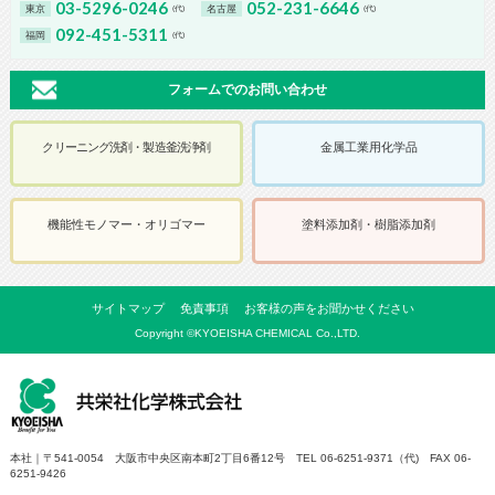
03-5296-0246
052-231-6646
東京
名古屋
(代)
(代)
092-451-5311
福岡
(代)
フォームでのお問い合わせ
クリーニング洗剤・製造釜洗浄剤
金属工業用化学品
機能性モノマー・オリゴマー
塗料添加剤・樹脂添加剤
サイトマップ
免責事項
お客様の声をお聞かせください
Copyright ©KYOEISHA CHEMICAL Co.,LTD.
本社｜〒541-0054 大阪市中央区南本町2丁目6番12号 TEL 06-6251-9371（代) FAX 06-
6251-9426