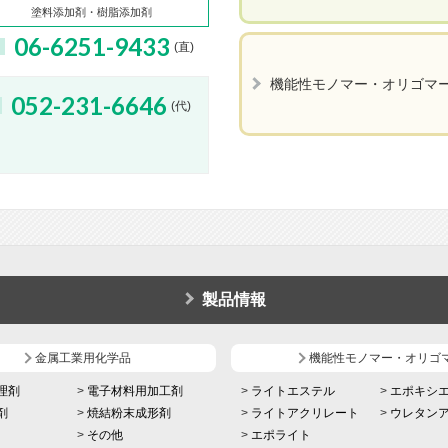
塗料添加剤・樹脂添加剤
06-6251-9433
(直)
機能性モノマー・オリゴマ
052-231-6646
(代)
製品情報
金属工業用化学品
機能性モノマー・オリゴ
理剤
電子材料用加工剤
ライトエステル
エポキシ
剤
焼結粉末成形剤
ライトアクリレート
ウレタン
その他
エポライト