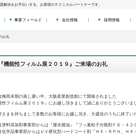
題解決をお手伝いする、お客様のテクニカルパートナーです。
事業フィールド
会社情報
採用情報
のお礼
『機能性フィルム展２０１９』ご来場のお礼
は梅雨末期の蒸し暑い中、大阪産業創造館にて開催されました
能性フィルム展２０１９』にお越し頂きまして誠にありがとうございま
げさまを持ちまして多数のお客様にお越し頂き、大盛況のうちに終了い
は塗料添加剤事業部からは『撥水撥油』『フッ素粒子分散剤ＦＤ－４２
性化学品事業部からはＵＶ硬化型ハードコート剤『ＨＸ－ＲＰＨ、ＨＸ