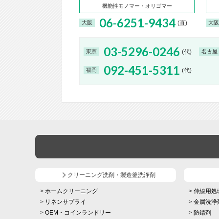
機能性モノマー・オリゴマー
06-6251-9434
(直)
大阪
大阪
03-5296-0246
(代)
東京
名古屋
092-451-5311
(代)
福岡
クリーニング洗剤・製造釜洗浄剤
ホームクリーニング
伸線用処
リネンサプライ
金属洗浄
OEM・コインランドリー
防錆剤