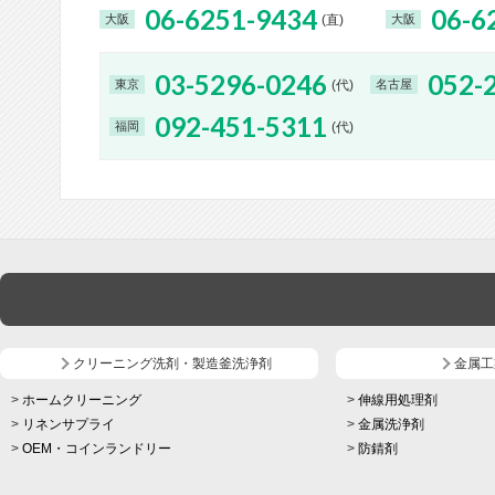
06-6251-9434
06-6
(直)
大阪
大阪
03-5296-0246
052-
(代)
東京
名古屋
092-451-5311
(代)
福岡
クリーニング洗剤・製造釜洗浄剤
金属工
ホームクリーニング
伸線用処理剤
リネンサプライ
金属洗浄剤
OEM・コインランドリー
防錆剤