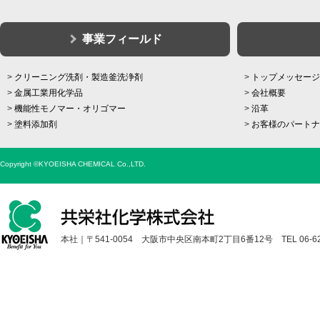
事業フィールド
クリーニング洗剤・製造釜洗浄剤
トップメッセージ
金属工業用化学品
会社概要
機能性モノマー・オリゴマー
沿革
塗料添加剤
お客様のパートナ
Copyright ©KYOEISHA CHEMICAL Co.,LTD.
本社｜〒541-0054 大阪市中央区南本町2丁目6番12号 TEL 06-6251-